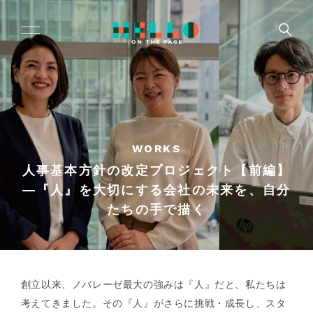
WORKS
人事基本方針の改定プロジェクト【前編】
―『人』を大切にする会社の未来を、自分
たちの手で描く
創立以来、ノバレーゼ最大の強みは『人』だと、私たちは
考えてきました。その『人』がさらに挑戦・成長し、スタ