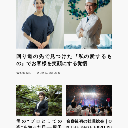
回り道の先で見つけた『私の愛するも
の』でお客様を笑顔にする覚悟
WORKS
2026.08.06
母の“プロとしての
合併後初の社員総会｜O
姿”を知った日──親子
N THE PAGE EXPO 20