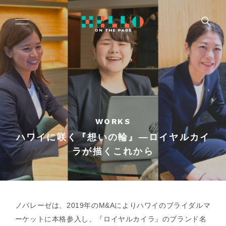
WORKS
ハワイに咲く『想いの輪』―ロイヤルカイ
ラが描くこれから
ノバレーゼは、2019年のM&Aによりハワイのブライダルマ
ーケットに本格参入し、『ロイヤルカイラ』のブランド名