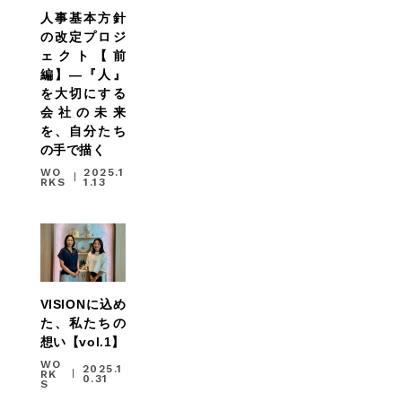
人事基本方針
の改定プロジ
ェクト【前
編】―『人』
を大切にする
会社の未来
を、自分たち
の手で描く
WO
2025.1
RKS
1.13
HOME
VISIONに込め
た、私たちの
ALL
想い【vol.1】
WO
2025.1
RK
0.31
S