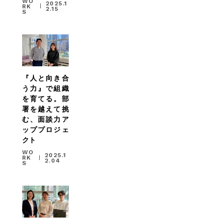
WO
2025.1
RK
2.15
S
『人と向き合
う力』で組織
を育てる。部
署を越えて挑
む、面談力ア
ッププロジェ
クト
WO
2025.1
RK
2.04
S