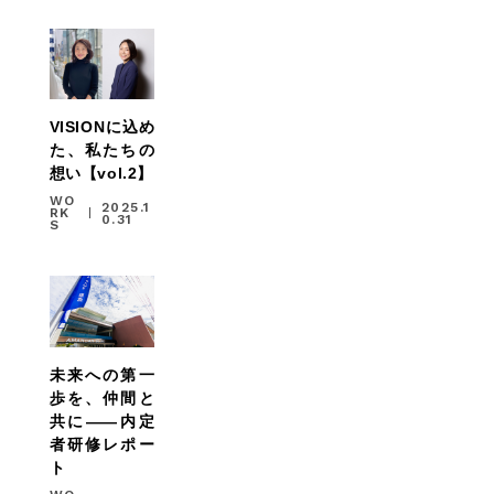
ABOUT
CONTACT
VISIONに込め
た、私たちの
想い【vol.2】
WO
2025.1
RK
0.31
S
未来への第一
歩を、仲間と
共に――内定
者研修レポー
ト