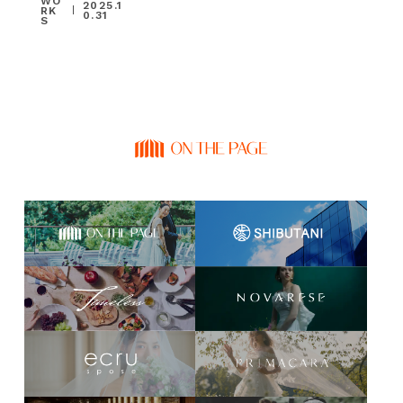
WO
2025.1
RK
0.31
S