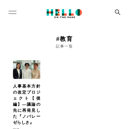
#教育
記事一覧
人事基本方針
の改定プロジ
ェクト【後
編】―議論の
先に再発見し
た『ノバレー
ゼらしさ』